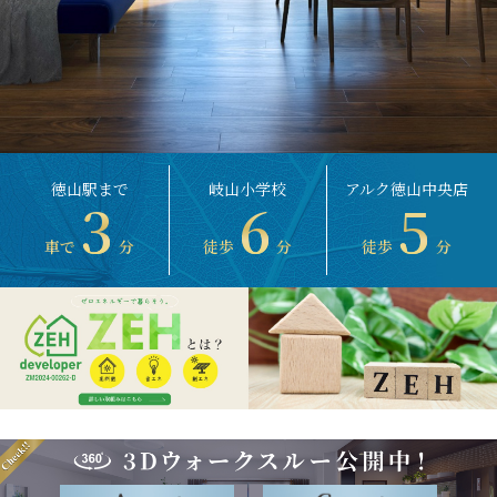
徳山駅まで
岐山小学校
アルク徳山中央店
3
6
5
車で
分
徒歩
分
徒歩
分